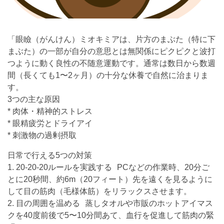
「眼瞼（がんけん）ミオキミアは、片方のまぶた（特に下
まぶた）の一部が自分の意思とは無関係にピクピクと波打
つように動く良性の不随意運動です。通常は数日から数週
間（長くても1〜2ヶ月）の十分な休養で自然に治まりま
す。
3つの主な原因
* 肉体・精神的ストレス
* 眼精疲労とドライアイ
* 刺激物の過剰摂取
日常で行える5つの対策
1. 20-20-20ルールを実践する PCなどの作業時、20分ご
とに20秒間、約6m（20フィート）先を遠くを見るように
して目の筋肉（毛様体筋）をリラックスさせます。
2. 目の周囲を温める 蒸しタオルや市販のホットアイマス
クを40度前後で5〜10分間あて、血行を促進して筋肉の緊